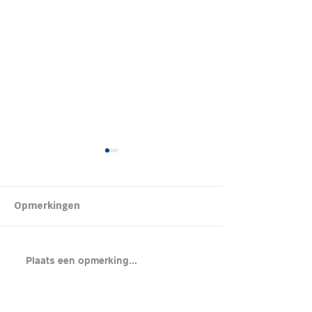
Kipsalon
Opmerkingen
Brood met gero
Plaats een opmerking...
en cheddar uit
(chicken melt)