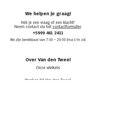
We helpen je graag!
Heb je een vraag of een klacht?
Neem contact via het
contactformulier
.
+5999 461 2411
We zijn bere
ikbaar van 7:30
– 20:30 (ma t/m zo)
Over Van den Tweel
Onze winkels
Werken bij Van den Tweel
Openingstijden
Adverteren bij Van den Tweel
Sponsoring