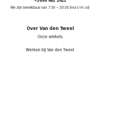
+5999 461 2411
We zijn bere
ikbaar van 7:30
– 20:30 (ma t/m zo)
Over Van den Tweel
Onze winkels
Werken bij Van den Tweel
Openingstijden
Adverteren bij Van den Tweel
Sponsoring
Laat je inspireren
Recepten