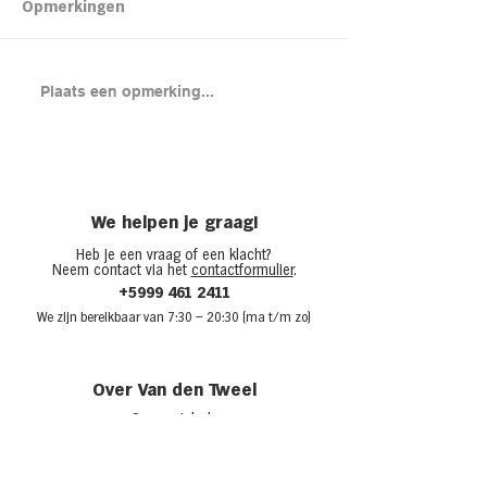
Kipsalon
Opmerkingen
Brood met gero
Plaats een opmerking...
en cheddar uit
(chicken melt)
We helpen je graag!
Heb je een vraag of een klacht?
Neem contact via het
contactformulier
.
+5999 461 2411
We zijn bere
ikbaar van 7:30
– 20:30 (ma t/m zo)
Over Van den Tweel
Onze winkels
Werken bij Van den Tweel