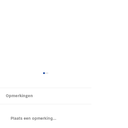
Kipsalon
Opmerkingen
Brood met gero
Plaats een opmerking...
en cheddar uit