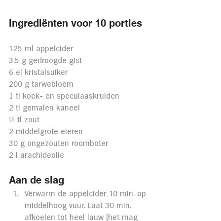
Ingrediënten voor 10 porties
125 ml appelcider
3.5 g gedroogde gist
6 el kristalsuiker
200 g tarwebloem
1 tl koek- en speculaaskruiden
2 tl gemalen kaneel
½ 
tl zout
2 middelgrote eieren
30 g ongezouten roomboter
2 l arachideolie
Aan de slag
Verwarm de appelcider 10 min. op 
middelhoog vuur. Laat 30 min. 
afkoelen tot heel lauw (het mag 