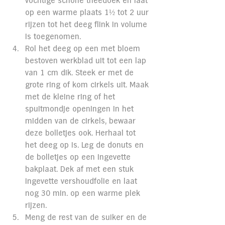
vochtige schone theedoek en laat 
op een warme plaats 1½ tot 2 uur 
rijzen tot het deeg flink in volume 
is toegenomen.
Rol het deeg op een met bloem 
bestoven werkblad uit tot een lap 
van 1 cm dik. Steek er met de 
grote ring of kom cirkels uit. Maak 
met de kleine ring of het 
spuitmondje openingen in het 
midden van de cirkels, bewaar 
deze bolletjes ook. Herhaal tot 
het deeg op is. Leg de donuts en 
de bolletjes op een ingevette 
bakplaat. Dek af met een stuk 
ingevette vershoudfolie en laat 
nog 30 min. op een warme plek 
rijzen.
Meng de rest van de suiker en de 