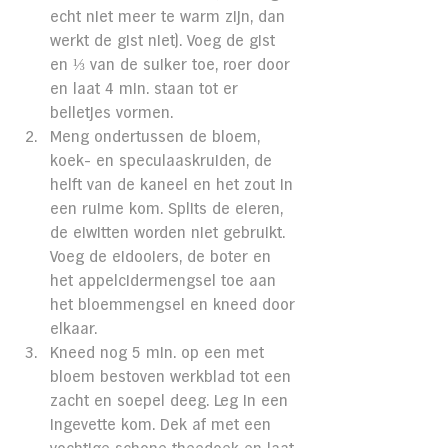
echt niet meer te warm zijn, dan 
werkt de gist niet). Voeg de gist 
en ⅓ van de suiker toe, roer door 
en laat 4 min. staan tot er 
belletjes vormen.
Meng ondertussen de bloem, 
koek- en speculaaskruiden, de 
helft van de kaneel en het zout in 
een ruime kom. Splits de eieren, 
de eiwitten worden niet gebruikt. 
Voeg de eidooiers, de boter en 
het appelcidermengsel toe aan 
het bloemmengsel en kneed door 
elkaar.
Kneed nog 5 min. op een met 
bloem bestoven werkblad tot een 
zacht en soepel deeg. Leg in een 
ingevette kom. Dek af met een 