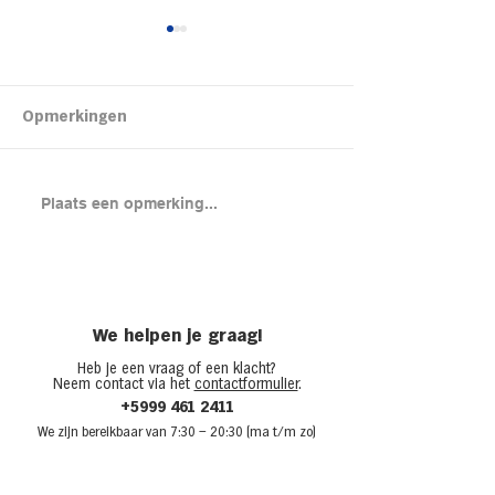
Kipsalon
Opmerkingen
Brood met gero
Plaats een opmerking...
en cheddar uit
(chicken melt)
We helpen je graag!
Heb je een vraag of een klacht?
Neem contact via het
contactformulier
.
+5999 461 2411
We zijn bere
ikbaar van 7:30
– 20:30 (ma t/m zo)