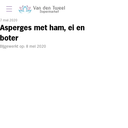
7 mei 2020
As­per­ges met ham, ei en
bo­ter
Bijgewerkt op:
8 mei 2020