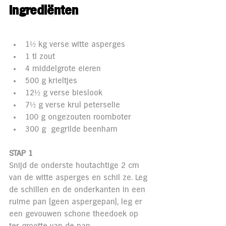
Ingredi
ë
nten
1½ kg verse witte asperges
1 tl zout
4 middelgrote eieren
500 g krieltjes
12½ g verse bieslook
7½ g verse krul peterselie
100 g ongezouten roomboter
300 g  gegrilde beenham
STAP 1
Snijd de onderste houtachtige 2 cm 
van de witte asperges en schil ze. Leg 
de schillen en de onderkanten in een 
ruime pan (geen aspergepan), leg er 
een gevouwen schone theedoek op 