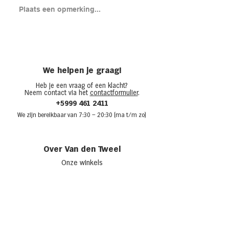
Brood met gero
Plaats een opmerking...
en cheddar uit
(chicken melt)
We helpen je graag!
Heb je een vraag of een klacht?
Neem contact via het
contactformulier
.
+5999 461 2411
We zijn bere
ikbaar van 7:30
– 20:30 (ma t/m zo)
Over Van den Tweel
Onze winkels
Werken bij Van den Tweel
Openingstijden
Adverteren bij Van den Tweel