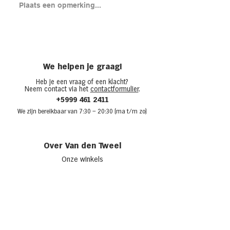
Brood met gero
Plaats een opmerking...
en cheddar uit
(chicken melt)
We helpen je graag!
Heb je een vraag of een klacht?
Neem contact via het
contactformulier
.
+5999 461 2411
We zijn bere
ikbaar van 7:30
– 20:30 (ma t/m zo)
Over Van den Tweel
Onze winkels
Werken bij Van den Tweel
Openingstijden
Adverteren bij Van den Tweel