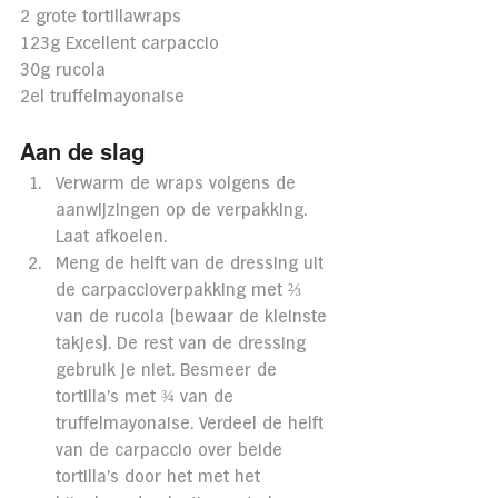
2 grote tortillawraps
123g Excellent carpaccio
30g rucola
2el truffelmayonaise
Aan de slag
Verwarm de wraps volgens de 
aanwijzingen op de verpakking. 
Laat afkoelen.
Meng de helft van de dressing uit 
de carpaccioverpakking met ⅔ 
van de rucola (bewaar de kleinste 
takjes). De rest van de dressing 
gebruik je niet. Besmeer de 
tortilla's met ¾ van de 
truffelmayonaise. Verdeel de helft 
van de carpaccio over beide 
tortilla's door het met het 