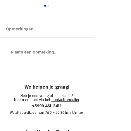
Kipsalon
Opmerkingen
Brood met gero
Plaats een opmerking...
en cheddar uit
(chicken melt)
We helpen je graag!
Heb je een vraag of een klacht?
Neem contact via het
contactformulier
.
+5999 461 2411
We zijn bere
ikbaar van 7:30
– 20:30 (ma t/m zo)