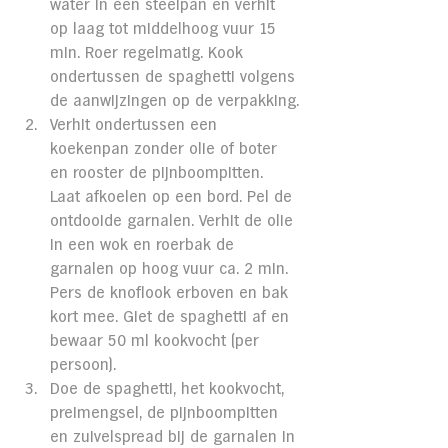
water in een steelpan en verhit 
op laag tot middelhoog vuur 15 
min. Roer regelmatig. Kook 
ondertussen de spaghetti volgens 
de aanwijzingen op de verpakking.
Verhit ondertussen een 
koekenpan zonder olie of boter 
en rooster de pijnboompitten. 
Laat afkoelen op een bord. Pel de 
ontdooide garnalen. Verhit de olie 
in een wok en roerbak de 
garnalen op hoog vuur ca. 2 min. 
Pers de knoflook erboven en bak 
kort mee. Giet de spaghetti af en 
bewaar 50 ml kookvocht (per 
persoon).
Doe de spaghetti, het kookvocht, 
preimengsel, de pijnboompitten 
en zuivelspread bij de garnalen in 