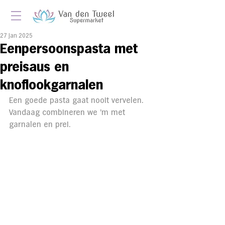
27 jan 2025
Eenpersoonspasta met
preisaus en
knoflookgarnalen
Een goede pasta gaat nooit vervelen. 
Vandaag combineren we 'm met 
garnalen en prei.