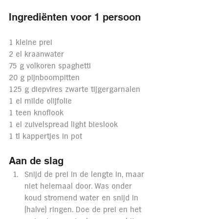
Ingrediënten voor 1 persoon
1 kleine prei
2 el kraanwater
75 g volkoren spaghetti
20 g pijnboompitten
125 g diepvires zwarte tijgergarnalen
1 el milde olijfolie
1 teen knoflook
1 el zuivelspread light bieslook
1 tl kappertjes in pot
Aan de slag
Snijd de prei in de lengte in, maar 
niet helemaal door. Was onder 
koud stromend water en snijd in 
(halve) ringen. Doe de prei en het 