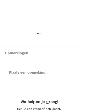
Kipsalon
Opmerkingen
Brood met gero
Plaats een opmerking...
en cheddar uit
(chicken melt)
We helpen je graag!
Heb je een vraag of een klacht?