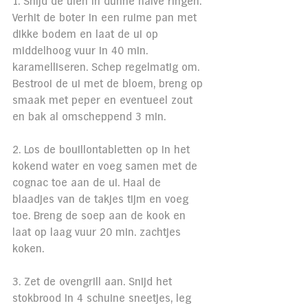
1. Snijd de uien in dunne halve ringen. 
Verhit de boter in een ruime pan met 
dikke bodem en laat de ui op 
middelhoog vuur in 40 min. 
karamelliseren. Schep regelmatig om. 
Bestrooi de ui met de bloem, breng op 
smaak met peper en eventueel zout 
en bak al omscheppend 3 min.
2. Los de bouillontabletten op in het 
kokend water en voeg samen met de 
cognac toe aan de ui. Haal de 
blaadjes van de takjes tijm en voeg 
toe. Breng de soep aan de kook en 
laat op laag vuur 20 min. zachtjes 
koken.
3. Zet de ovengrill aan. Snijd het 
stokbrood in 4 schuine sneetjes, leg 