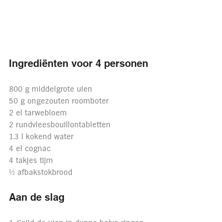
Ingrediënten voor 4 personen
800 g middelgrote uien
50 g ongezouten roomboter
2 el tarwebloem
2 rundvleesbouillontabletten
1.3 l kokend water
4 el cognac
4 takjes tijm
½ afbakstokbrood
Aan de slag