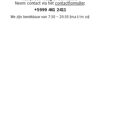
Neem contact via het
contactformulier
.
+5999 461 2411
We zijn bere
ikbaar van 7:30
– 20:30 (ma t/m zo)
Over Van den Tweel
Onze winkels
Werken bij Van den Tweel
Openingstijden
Adverteren bij Van den Tweel
Sponsoring
Laat je inspireren
Recepten