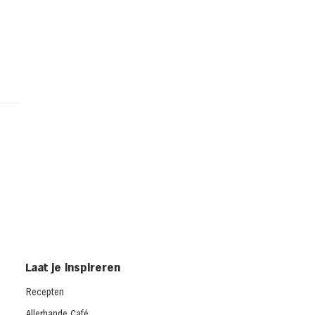
d met gerookte kip en
dar uit de oven
cken melt)
Laat je inspireren
Recepten
Allerhande Café