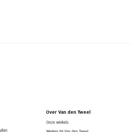
Kipsalon
Broo
ched
(chi
Over Van den Tweel
Onze winkels
lier
.
Werken bij Van den Tweel