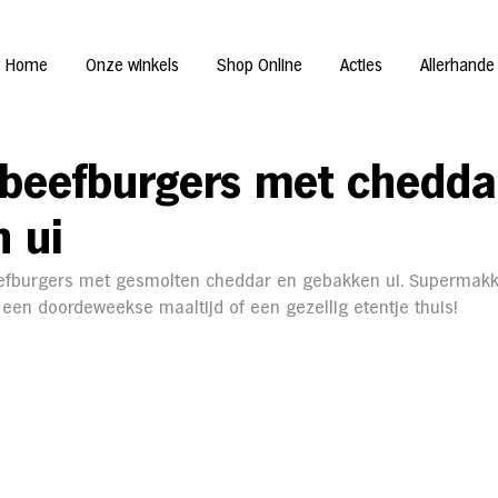
Home
Onze winkels
Shop Online
Acties
Allerhande
 beefburgers met chedda
 ui
efburgers met gesmolten cheddar en gebakken ui. Supermakke
een doordeweekse maaltijd of een gezellig etentje thuis!