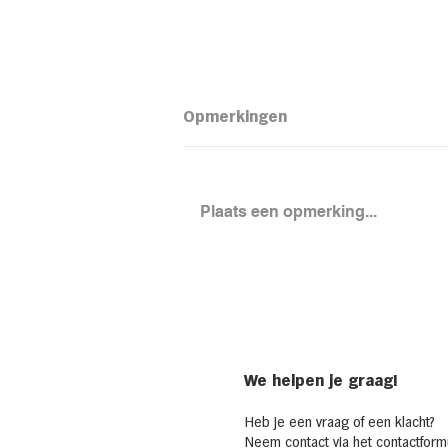
Opmerkingen
Plaats een opmerking...
Loaded aardapel met
kidneybonensalade
We helpen je graag!
Heb je een vraag of een klacht?
Neem contact via het
contactformu