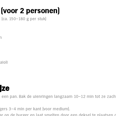
 (voor 2 personen)
 (ca. 150–180 g per stuk)
s
en
aioli
jze
ie in een pan. Bak de uienringen langzaam 10–12 min tot ze zac
rgers 3–4 min per kant (voor medium).
ar op de burger en laat smelten door een deksel te plaatsen 