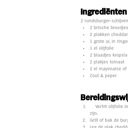
Ingrediënten
2 rundsburger-schijven
2 brioche broodje
2 plakken cheddar
1 grote ui, in ring
1 el olijfolie
2 blaadjes kropsla
2 plakjes tomaat
2 el mayonaise of 
Zout & peper
Bereidingswi
    Verhit olijfol
zijn.
Grill of bak de bu
Leg de plak chedd