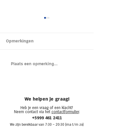
Kipsalon
Opmerkingen
Brood met gero
Plaats een opmerking...
en cheddar uit
(chicken melt)
We helpen je graag!
Heb je een vraag of een klacht?
Neem contact via het
contactformulier
.
+5999 461 2411
We zijn bere
ikbaar van 7:30
– 20:30 (ma t/m zo)