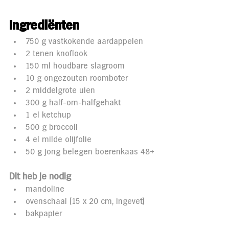
Ingrediënten 
750 g vastkokende aardappelen 
2 tenen knoflook 
150 ml houdbare slagroom 
10 g ongezouten roomboter 
2 middelgrote uien 
300 g half-om-halfgehakt 
1 el ketchup 
500 g broccoli 
4 el milde olijfolie 
50 g jong belegen boerenkaas 48+
Dit heb je nodig
mandoline 
ovenschaal (15 x 20 cm, ingevet) 
bakpapier