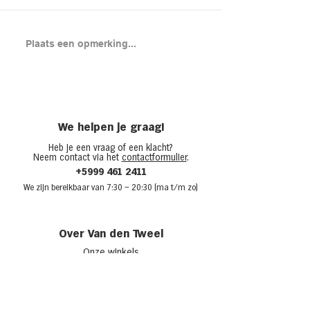
Brood met gero
Plaats een opmerking...
en cheddar uit
(chicken melt)
We helpen je graag!
Heb je een vraag of een klacht?
Neem contact via het
contactformulier
.
+5999 461 2411
We zijn bere
ikbaar van 7:30
– 20:30 (ma t/m zo)
Over Van den Tweel
Onze winkels
Werken bij Van den Tweel