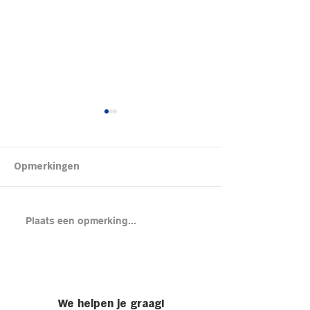
Kipsalon
Opmerkingen
Brood met gero
Plaats een opmerking...
en cheddar uit
(chicken melt)
We helpen je graag!