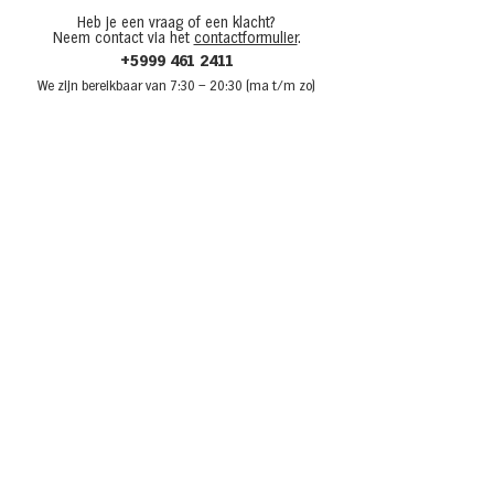
Heb je een vraag of een klacht?
Neem contact via het
contactformulier
.
+5999 461 2411
We zijn bere
ikbaar van 7:30
– 20:30 (ma t/m zo)
Over Van den Tweel
Onze winkels
Werken bij Van den Tweel
Openingstijden
Adverteren bij Van den Tweel
Sponsoring
Laat je inspireren