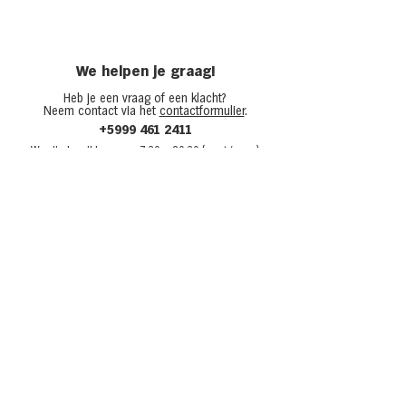
We helpen je graag!
Heb je een vraag of een klacht?
Neem contact via het
contactformulier
.
+5999 461 2411
We zijn bere
ikbaar van 7:30
– 20:30 (ma t/m zo)
Over Van den Tweel
Onze winkels
Werken bij Van den Tweel
Openingstijden
Adverteren bij Van den Tweel
Sponsoring