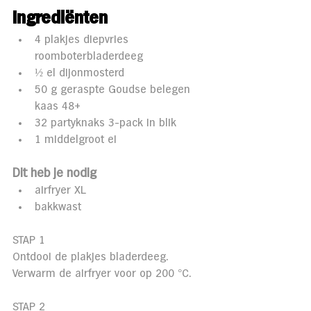
Ingrediënten 
4 plakjes diepvries 
roomboterbladerdeeg
½ el dijonmosterd 
50 g geraspte Goudse belegen 
kaas 48+ 
32 partyknaks 3-pack in blik 
1 middelgroot ei 
Dit heb je nodig
airfryer XL 
bakkwast
STAP 1
Ontdooi de plakjes bladerdeeg. 
Verwarm de airfryer voor op 200 °C.
STAP 2