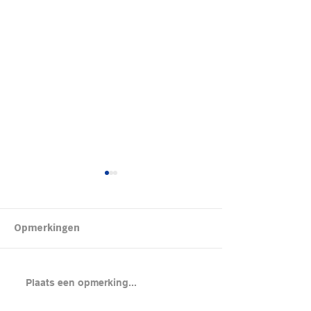
Kipsalon
Opmerkingen
Brood met gero
Plaats een opmerking...
en cheddar uit
(chicken melt)