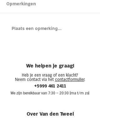
Kipsalon
Opmerkingen
Brood met gero
Plaats een opmerking...
en cheddar uit
(chicken melt)
We helpen je graag!
Heb je een vraag of een klacht?
Neem contact via het
contactformulier
.
+5999 461 2411
We zijn bere
ikbaar van 7:30
– 20:30 (ma t/m zo)
Over Van den Tweel
Onze winkels
Werken bij Van den Tweel