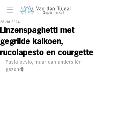
28 okt 2024
Linzenspaghetti met
gegrilde kalkoen,
rucolapesto en courgette
Pasta pesto, maar dan anders (én 
gezond)!