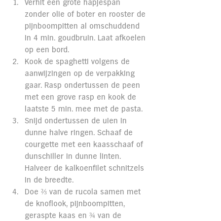
Verhit een grote hapjespan 
zonder olie of boter en rooster de 
pijnboompitten al omschuddend 
in 4 min. goudbruin. Laat afkoelen 
op een bord.
Kook de spaghetti volgens de 
aanwijzingen op de verpakking 
gaar. Rasp ondertussen de peen 
met een grove rasp en kook de 
laatste 5 min. mee met de pasta.
Snijd ondertussen de uien in 
dunne halve ringen. Schaaf de 
courgette met een kaasschaaf of 
dunschiller in dunne linten. 
Halveer de kalkoenfilet schnitzels 
in de breedte.
Doe ⅔ van de rucola samen met 
de knoflook, pijnboompitten, 
geraspte kaas en ¾ van de 