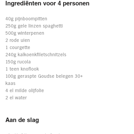
Ingrediënten voor 4 personen
40g pijnboompitten
250g gele linzen spaghetti
500g winterpenen
2 rode uien
1 courgette
240g kalkoenkfiletschnitzels
150g rucola
1 teen knoflook
100g geraspte Goudse belegen 30+ 
kaas
4 el milde olijfolie
2 el water
Aan de slag