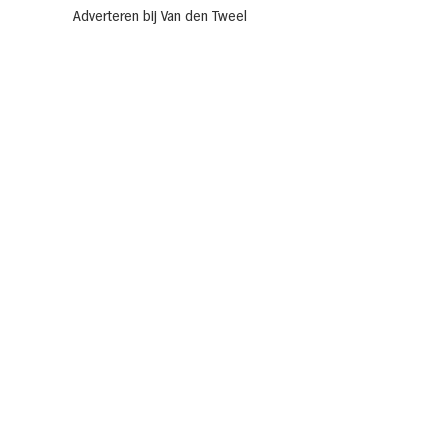
Adverteren bij Van den Tweel
Sponsoring
Laat je inspireren
Recepten
Allerhande Café
Acties
Nieuwsbrief