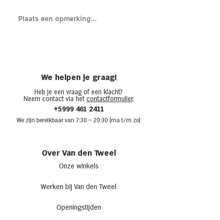
Brood met gero
Plaats een opmerking...
en cheddar uit
(chicken melt)
We helpen je graag!
Heb je een vraag of een klacht?
Neem contact via het
contactformulier
.
+5999 461 2411
We zijn bere
ikbaar van 7:30
– 20:30 (ma t/m zo)
Over Van den Tweel
Onze winkels
Werken bij Van den Tweel
Openingstijden