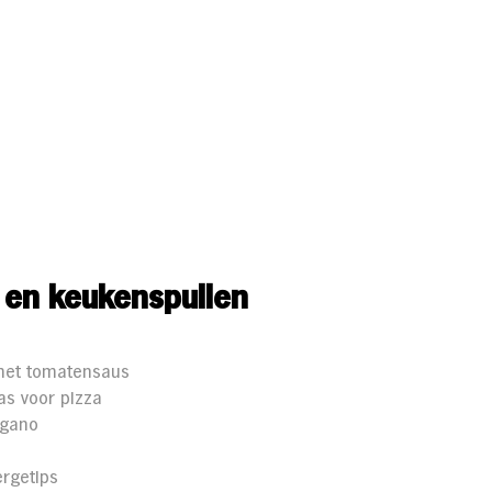
 en keukenspullen
met tomatensaus
as voor pizza
egano
rgetips