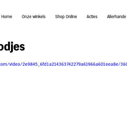
Home
Onze winkels
Shop Online
Acties
Allerhande
od­jes
tic.com/video/2e9845_6fd1a214363742279a61966a601eea8e/36