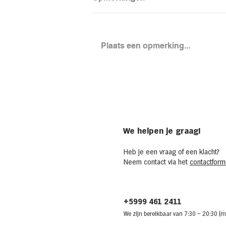
Plaats een opmerking...
Loaded aardapel met
kidneybonensalade
We helpen je graag!
Heb je een vraag of een klacht?
Neem contact via het
contactformu
+5999 461 2411
We zijn bere
ikbaar van 7:30
– 20:30 (m