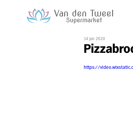
14 jun 2020
Piz­za­bro
https://video.wixsta