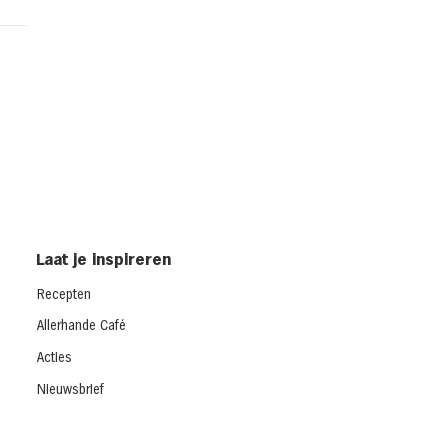
d met gerookte kip en
dar uit de oven
cken melt)
Laat je inspireren
Recepten
Allerhande Café
Acties
Nieuwsbrief