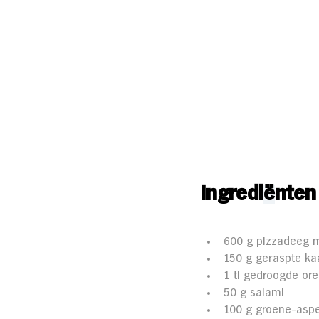
Ingredi
ë
nten
600 g pizzadeeg 
150 g geraspte ka
1 tl gedroogde or
50 g salami
100 g groene-aspe