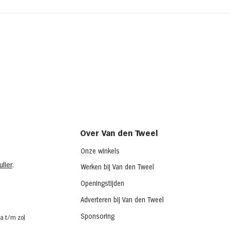
Kipsalon
Broo
ched
(chi
Over Van den Tweel
Onze winkels
lier
.
Werken bij Van den Tweel
Openingstijden
Adverteren bij Van den Tweel
Sponsoring
a t/m zo)