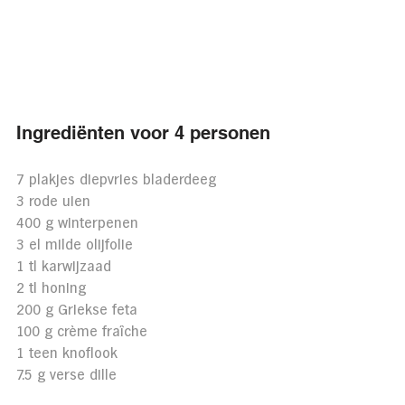
Ingrediënten voor 4 personen
7 plakjes diepvries bladerdeeg
3 rode uien
400 g winterpenen
3 el milde olijfolie
1 tl karwijzaad
2 tl honing
200 g Griekse feta
100 g crème fraîche
1 teen knoflook
7.5 g verse dille