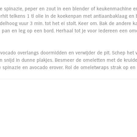
e spinazie, peper en zout in een blender of keukenmachine en
rhit telkens 1 tl olie in de koekenpan met antiaanbaklaag en 
elhoog vuur 3 min. tot het ei stolt. Keer om. Bak de andere k
pan en leg op een bord. Herhaal tot je voor iedereen een ome
vocado overlangs doormidden en verwijder de pit. Schep het 
 en snijd in dunne plakjes. Besmeer de omeletten met de kruid
e spinazie en avocado erover. Rol de omeletwraps strak op en 