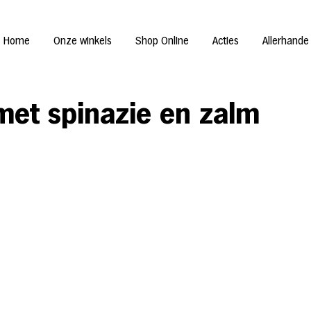
Home
Onze winkels
Shop Online
Acties
Allerhande
et spi­na­zie en zalm