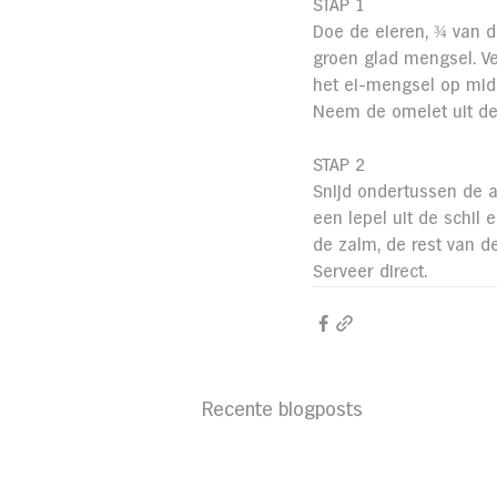
STAP 1
Doe de eieren, ¾ van d
groen glad mengsel. Ve
het ei-mengsel op midd
Neem de omelet uit de 
STAP 2
Snijd ondertussen de a
een lepel uit de schil
de zalm, de rest van d
Serveer direct.
Recente blogposts