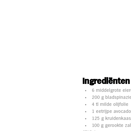
Ingredi
ë
nten
6 middelgrote eie
200 g bladspinazi
4 tl milde olijfolie
1 eetrijpe avocado
125 g kruidenkaas 
100 g gerookte za