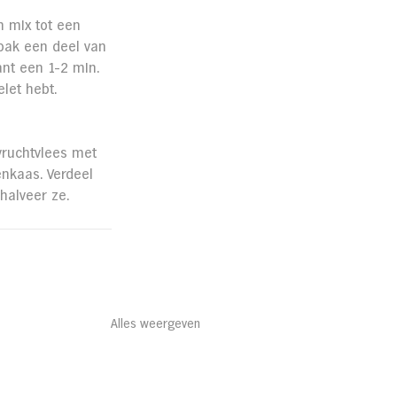
 mix tot een 
bak een deel van 
ant een 1-2 min. 
let hebt.
vruchtvlees met 
enkaas. Verdeel 
halveer ze. 
Alles weergeven