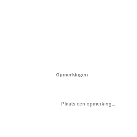
Opmerkingen
Plaats een opmerking...
Loaded aardapel met
kidneybonensalade