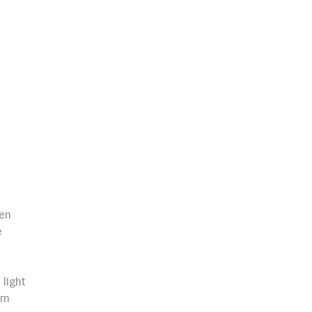
 
ren
e
light
lm