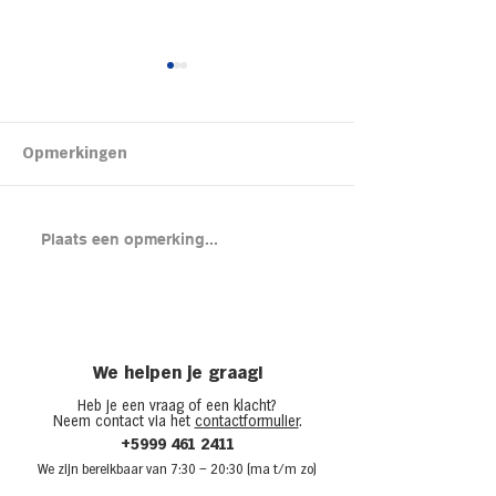
Kipsalon
Opmerkingen
Brood met gero
Plaats een opmerking...
en cheddar uit
(chicken melt)
We helpen je graag!
Heb je een vraag of een klacht?
Neem contact via het
contactformulier
.
+5999 461 2411
We zijn bere
ikbaar van 7:30
– 20:30 (ma t/m zo)