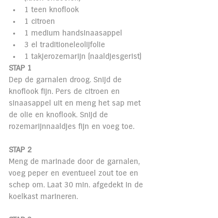
1 teen knoflook
1 citroen
1 medium handsinaasappel
3 el traditioneleolijfolie
1 takjerozemarijn (naaldjesgerist) 
STAP 1
Dep de garnalen droog. Snijd de 
knoflook fijn. Pers de citroen en 
sinaasappel uit en meng het sap met 
de olie en knoflook. Snijd de 
rozemarijnnaaldjes fijn en voeg toe.
STAP 2
Meng de marinade door de garnalen, 
voeg peper en eventueel zout toe en 
schep om. Laat 30 min. afgedekt in de 
koelkast marineren.