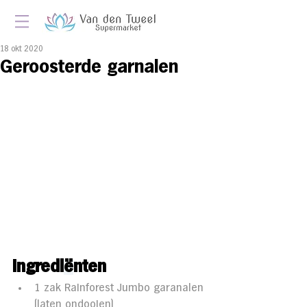
18 okt 2020
Geroosterde garnalen
Ingredi
ë
nten 
1 zak Rainforest Jumbo garanalen 
(laten ondooien)