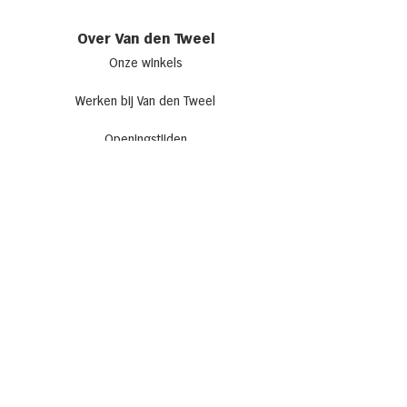
Over Van den Tweel
Onze winkels
Werken bij Van den Tweel
Openingstijden
Adverteren bij Van den Tweel
Sponsoring
Laat je inspireren
Recepten
Allerhande Café