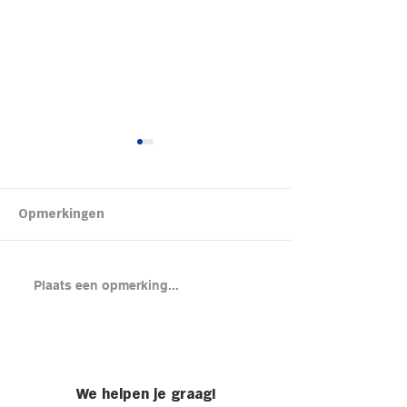
Kipsalon
Opmerkingen
Brood met gero
Plaats een opmerking...
en cheddar uit
(chicken melt)
We helpen je graag!