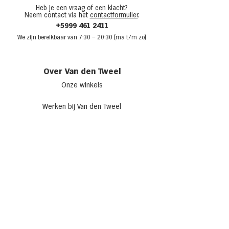
Heb je een vraag of een klacht?
Neem contact via het
contactformulier
.
+5999 461 2411
We zijn bere
ikbaar van 7:30
– 20:30 (ma t/m zo)
Over Van den Tweel
Onze winkels
Werken bij Van den Tweel
Openingstijden
Adverteren bij Van den Tweel
Sponsoring
Laat je inspireren