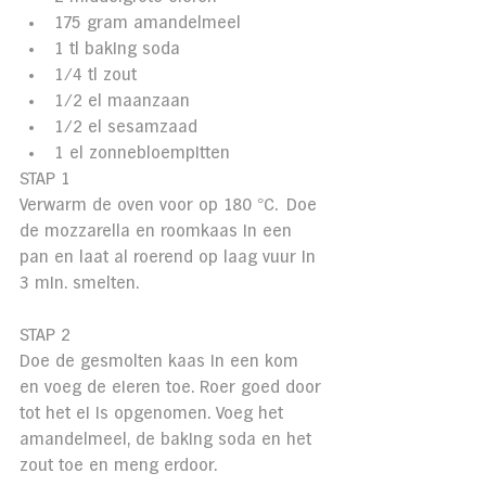
175 gram amandelmeel
1 tl baking soda
1/4 tl zout
1/2 el maanzaan
1/2 el sesamzaad
1 el zonnebloempitten
STAP 1
Verwarm de oven voor op 180 °C.  Doe 
de mozzarella en roomkaas in een 
pan en laat al roerend op laag vuur in 
3 min. smelten.
STAP 2
Doe de gesmolten kaas in een kom 
en voeg de eieren toe. Roer goed door 
tot het ei is opgenomen. Voeg het 
amandelmeel, de baking soda en het 
zout toe en meng erdoor.