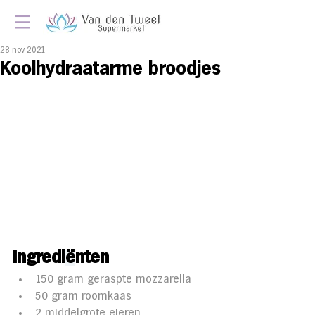
28 nov 2021
Koolhydraatarme broodjes
Ingredi
ë
nten 
150 gram geraspte mozzarella
50 gram roomkaas
2 middelgrote eieren