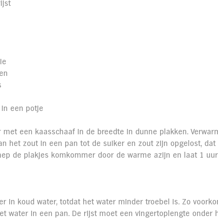
jst
ie
ren
s
 in een potje
et een kaasschaaf in de breedte in dunne plakken. Verwarm
an het zout in een pan tot de suiker en zout zijn opgelost, dat 
hep de plakjes komkommer door de warme azijn en laat 1 uur
eer in koud water, totdat het water minder troebel is. Zo voork
 het water in een pan. De rijst moet een vingertoplengte onder 