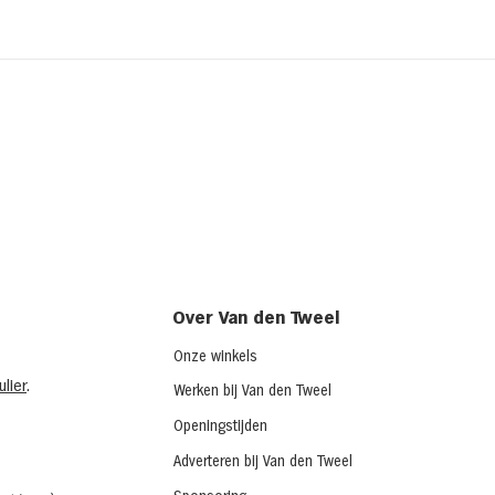
Kipsalon
Broo
ched
(chi
Over Van den Tweel
Onze winkels
lier
.
Werken bij Van den Tweel
Openingstijden
Adverteren bij Van den Tweel