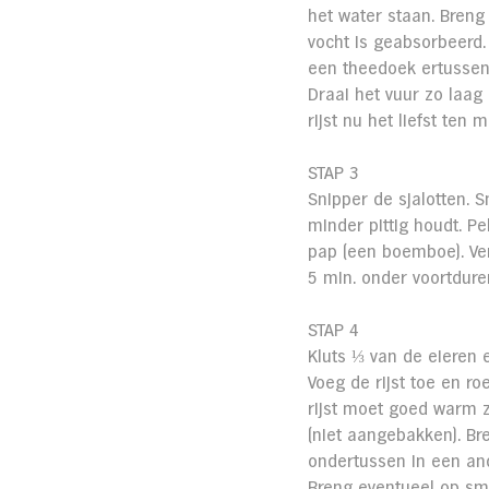
het water staan. Breng
vocht is geabsorbeerd. 
een theedoek ertussen 
Draai het vuur zo laag
rijst nu het liefst ten 
STAP 3
Snipper de sjalotten. 
minder pittig houdt. Pe
pap (een boemboe). Ve
5 min. onder voortdure
STAP 4
Kluts ⅓ van de eieren 
Voeg de rijst toe en ro
rijst moet goed warm zij
(niet aangebakken). Br
ondertussen in een and
Breng eventueel op sm