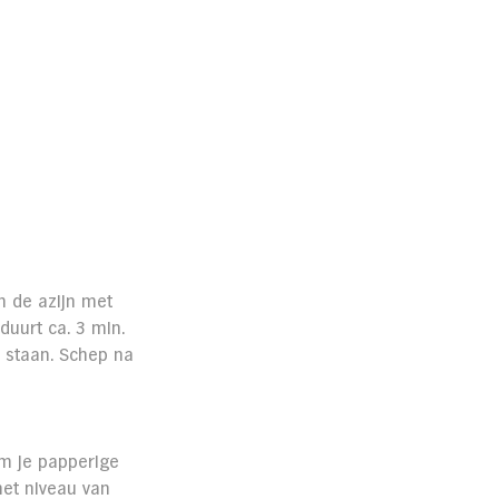
 de azijn met 
duurt ca. 3 min. 
 staan. Schep na 
om je papperige 
het niveau van 