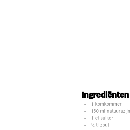
Ingredi
ë
nten
1 komkommer
150 ml natuurazij
1 el suiker
½
 tl zout