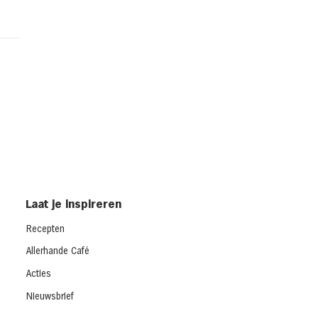
d met gerookte kip en
dar uit de oven
cken melt)
Laat je inspireren
Recepten
Allerhande Café
Acties
Nieuwsbrief