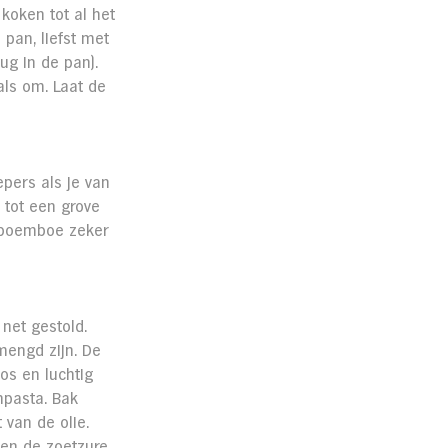
koken tot al het 
pan, liefst met 
ug in de pan). 
als om. Laat de 
pers als je van 
 tot een grove 
 boemboe zeker 
net gestold. 
mengd zijn. De 
los en luchtig 
npasta. Bak 
van de olie. 
en de zoetzure 