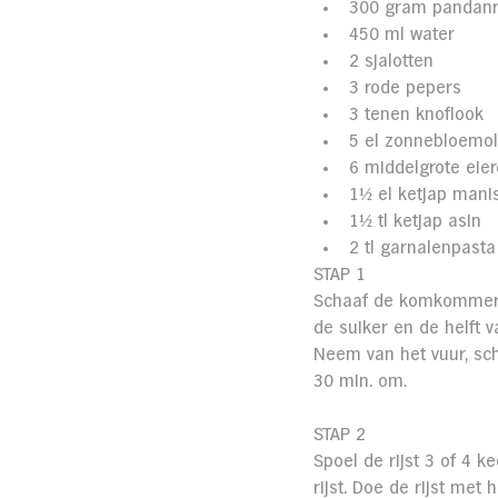
300 gram pandanri
450 ml water
2 sjalotten
3 rode pepers
3 tenen knoflook
5 el zonnebloemol
6 middelgrote eie
1
½
 el ketjap mani
1
½
 tl ketjap asin
2 tl garnalenpasta
STAP 1
Schaaf de komkommer m
de suiker en de helft v
Neem van het vuur, sc
30 min. om.
STAP 2
Spoel de rijst 3 of 4 k
rijst. Doe de rijst met