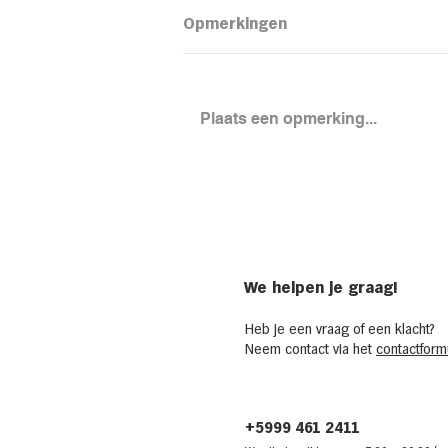
Opmerkingen
Plaats een opmerking...
Loaded aardapel met
kidneybonensalade
We helpen je graag!
Heb je een vraag of een klacht?
Neem contact via het
contactformu
+5999 461 2411