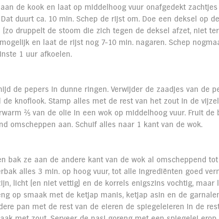
 aan de kook en laat op middelhoog vuur onafgedekt zachtjes 
Dat duurt ca. 10 min. Schep de rijst om. Doe een deksel op de 
(zo druppelt de stoom die zich tegen de deksel afzet, niet ter
 mogelijk en laat de rijst nog 7-10 min. nagaren. Schep nogma
minste 1 uur afkoelen.
Snijd de pepers in dunne ringen. Verwijder de zaadjes van de pe
l de knoflook. Stamp alles met de rest van het zout in de vijzel
rwarm ⅖ van de olie in een wok op middelhoog vuur. Fruit de
nd omscheppen aan. Schuif alles naar 1 kant van de wok.
en bak ze aan de andere kant van de wok al omscheppend tot 
erbak alles 3 min. op hoog vuur, tot alle ingrediënten goed ver
n, licht (en niet vettig) en de korrels enigszins vochtig, maar 
eng op smaak met de ketjap manis, ketjap asin en de garnale
ere pan met de rest van de eieren de spiegeleieren in de rest 
aak met zout. Serveer de nasi goreng met een spiegelei erop 