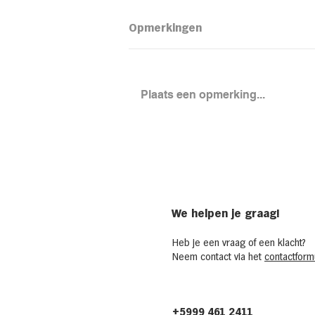
Opmerkingen
Plaats een opmerking...
Loaded aardapel met
kidneybonensalade
We helpen je graag!
Heb je een vraag of een klacht?
Neem contact via het
contactformu
+5999 461 2411