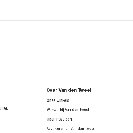
Kipsalon
Broo
ched
(chi
Over Van den Tweel
Onze winkels
lier
.
Werken bij Van den Tweel
Openingstijden
Adverteren bij Van den Tweel