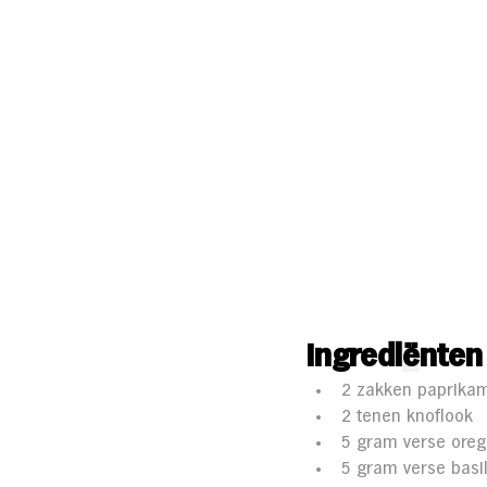
Ingredi
ë
nten
2 zakken paprikam
2 tenen knoflook
5 gram verse ore
5 gram verse basi