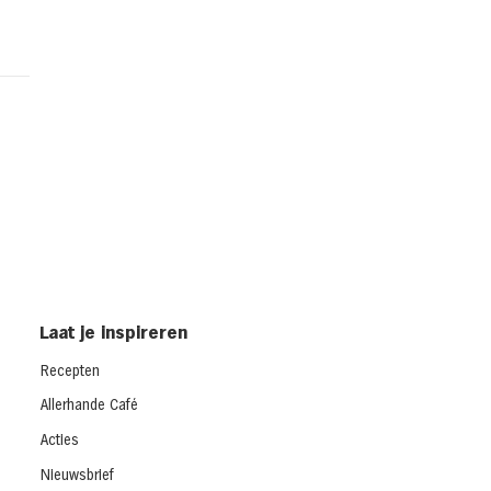
d met gerookte kip en
dar uit de oven
cken melt)
Laat je inspireren
Recepten
Allerhande Café
Acties
Nieuwsbrief