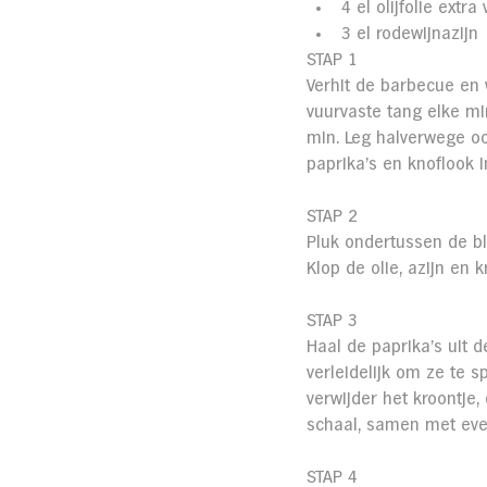
4 el olijfolie extra
3 el rodewijnazijn
STAP 1
Verhit de barbecue en 
vuurvaste tang elke mi
min. Leg halverwege o
paprika’s en knoflook 
STAP 2
Pluk ondertussen de bla
Klop de olie, azijn en
STAP 3
Haal de paprika’s uit 
verleidelijk om ze te s
verwijder het kroontje,
schaal, samen met eve
STAP 4