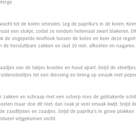
 vierge
wacht tot de kolen smeulen. Leg de paprika’s in de kolen. Kee
nuut een stukje, zodat ze rondom helemaal zwart blakeren. Dit
ok de ongepelde knoflook tussen de kolen en keer deze regel
in de hersluitbare zakken en laat 10 min. afkoelen en nagaren.
adjes van de takjes kruiden en houd apart. Snijd de steeltjes 
 kruidensteeltjes tot een dressing en breng op smaak met peper
de zakken en schraap met een scherp mes de geblakerde schil e
poelen maar doe dit niet: dan raak je veel smaak kwijt. Snijd d
 de zaadlijsten en zaadjes. Snijd de paprika’s in grove plakken
ntueel vrijgekomen vocht.