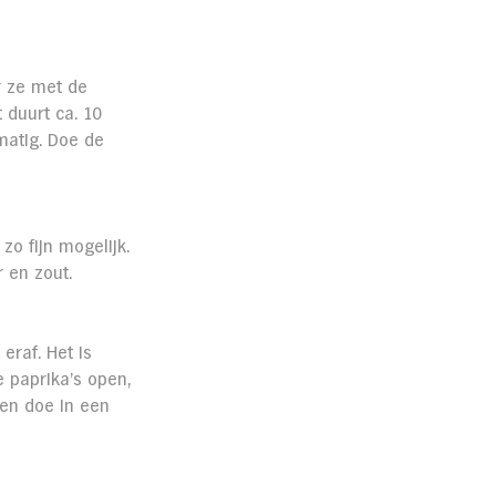
r ze met de 
 duurt ca. 10 
matig. Doe de 
zo fijn mogelijk. 
 en zout.
raf. Het is 
e paprika’s open, 
 en doe in een 