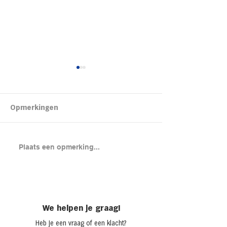
Kipsalon
Opmerkingen
Brood met gero
Plaats een opmerking...
en cheddar uit
(chicken melt)
We helpen je graag!
Heb je een vraag of een klacht?