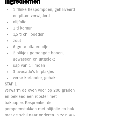
Ingredi
ë
nten 
1 flinke flespompoen, gehalveerd 
en pitten verwijderd
olijfolie
1 tl komijn
1,5 tl chilipoeder
zout
6 grote pitabroodjes
2 blikjes gemengde bonen, 
gewassen en uitgelekt
sap van 1 limoen
3 avocado’s in plakjes
verse koriander, gehakt
STAP 1
Verwarm de oven voor op 200 graden 
en bekleed een rooster met 
bakpapier. Besprenkel de 
pompoenstukken met olijfolie en bak 
met de schil naar onderen in zo’n 40-