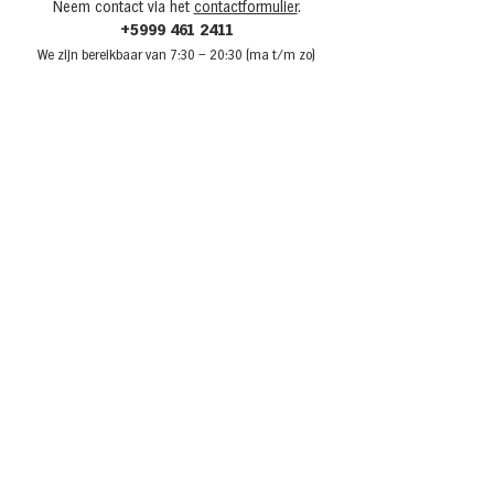
Neem contact via het
contactformulier
.
+5999 461 2411
We zijn bere
ikbaar van 7:30
– 20:30 (ma t/m zo)
Over Van den Tweel
Onze winkels
Werken bij Van den Tweel
Openingstijden
Adverteren bij Van den Tweel
Sponsoring
Laat je inspireren
Recepten