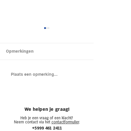
Kipsalon
Opmerkingen
Brood met gero
Plaats een opmerking...
en cheddar uit
(chicken melt)
We helpen je graag!
Heb je een vraag of een klacht?
Neem contact via het
contactformulier
.
+5999 461 2411