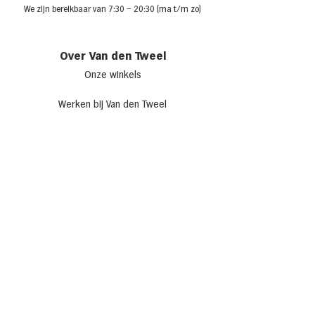
We zijn bere
ikbaar van 7:30
– 20:30 (ma t/m zo)
Over Van den Tweel
Onze winkels
Werken bij Van den Tweel
Openingstijden
Adverteren bij Van den Tweel
Sponsoring
Laat je inspireren
Recepten
Allerhande Café