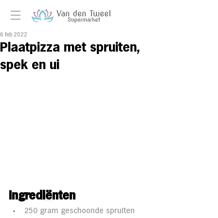
6 feb 2022
Plaatpizza met spruiten,
spek en ui
Ingredi
ë
nten 
250 gram geschoonde spruiten