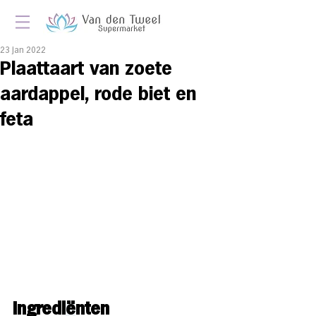
23 jan 2022
Plaattaart van zoete
aardappel, rode biet en
feta
Ingredi
ë
nten 