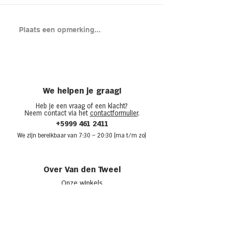
Brood met gero
Plaats een opmerking...
en cheddar uit
(chicken melt)
We helpen je graag!
Heb je een vraag of een klacht?
Neem contact via het
contactformulier
.
+5999 461 2411
We zijn bere
ikbaar van 7:30
– 20:30 (ma t/m zo)
Over Van den Tweel
Onze winkels
Werken bij Van den Tweel
Openingstijden