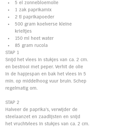
5 el zonnebloemolie
1 zak paprikamix
2 tl paprikapoeder
500 gram koelverse kleine 
krieltjes
150 ml heet water
85 gram rucola
STAP 1
Snijd het vlees in stukjes van ca. 2 cm. 
en bestrooi met peper. Verhit de olie 
in de hapjespan en bak het vlees in 5 
min. op middelhoog vuur bruin. Schep 
regelmatig om.
STAP 2
Halveer de paprika’s, verwijder de 
steelaanzet en zaadlijsten en snijd 
het vruchtvlees in stukjes van ca. 2 cm.