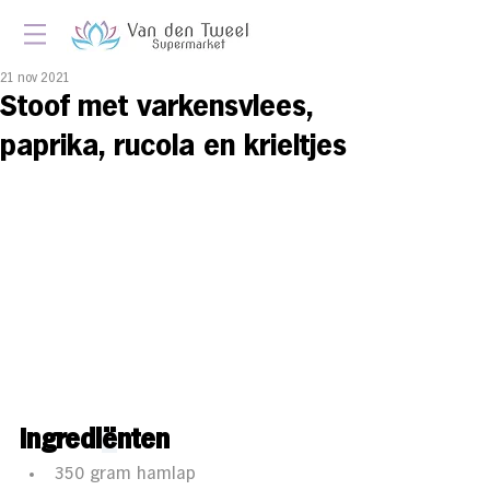
21 nov 2021
Stoof met varkensvlees,
paprika, rucola en krieltjes
Ingredi
ë
nten 
350 gram hamlap