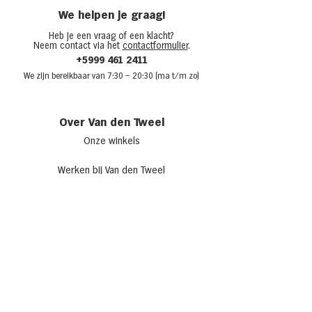
We helpen je graag!
Heb je een vraag of een klacht?
Neem contact via het
contactformulier
.
+5999 461 2411
We zijn bere
ikbaar van 7:30
– 20:30 (ma t/m zo)
Over Van den Tweel
Onze winkels
Werken bij Van den Tweel
Openingstijden
Adverteren bij Van den Tweel
Sponsoring