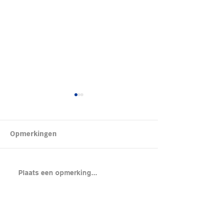
Kipsalon
Opmerkingen
Brood met gero
Plaats een opmerking...
en cheddar uit
(chicken melt)