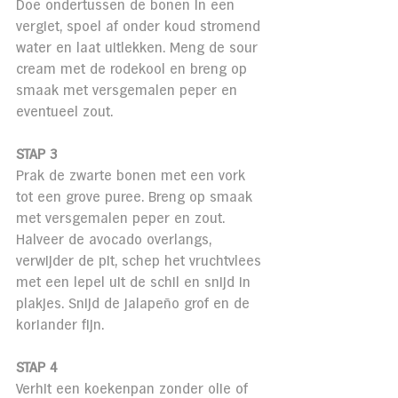
Doe ondertussen de bonen in een 
vergiet, spoel af onder koud stromend 
water en laat uitlekken. Meng de sour 
cream met de rodekool en breng op 
smaak met versgemalen peper en 
eventueel zout.
STAP 3
Prak de zwarte bonen met een vork 
tot een grove puree. Breng op smaak 
met versgemalen peper en zout. 
Halveer de avocado overlangs, 
verwijder de pit, schep het vruchtvlees 
met een lepel uit de schil en snijd in 
plakjes. Snijd de jalapeño grof en de 
koriander fijn.
STAP 4
Verhit een koekenpan zonder olie of 