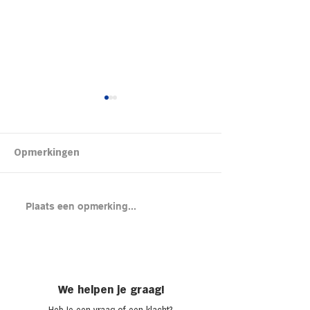
Kipsalon
Opmerkingen
Brood met gero
Plaats een opmerking...
en cheddar uit
(chicken melt)
We helpen je graag!