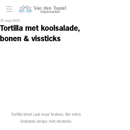
30 aug 2020
Tor­til­la met kool­sa­la­de,
bo­nen & vis­sticks
Tortilla time! Laat maar kraken, die extra 
krokante wraps met vissticks.