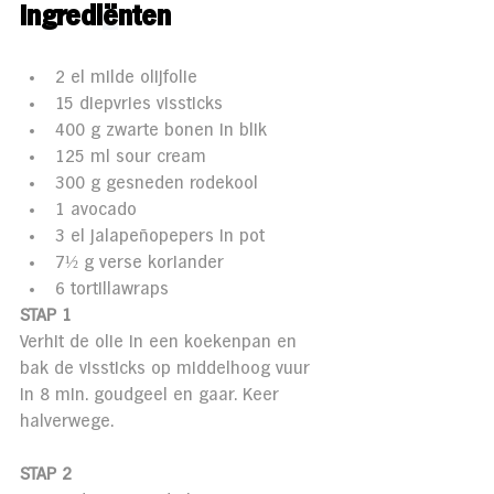
Ingredi
ë
nten 
2 el milde olijfolie
15 diepvries vissticks
400 g zwarte bonen in blik
125 ml sour cream
300 g gesneden rodekool
1 avocado
3 el jalapeñopepers in pot
7½ g verse koriander
6 tortillawraps
STAP 1
Verhit de olie in een koekenpan en 
bak de vissticks op middelhoog vuur 
in 8 min. goudgeel en gaar. Keer 
halverwege.
STAP 2