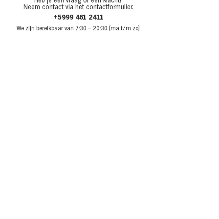
Heb je een vraag of een klacht?
Neem contact via het
contactformulier
.
+5999 461 2411
We zijn bere
ikbaar van 7:30
– 20:30 (ma t/m zo)
Over Van den Tweel
Onze winkels
Werken bij Van den Tweel
Openingstijden
Adverteren bij Van den Tweel
Sponsoring
Laat je inspireren
Recepten