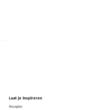
d met gerookte kip en
dar uit de oven
cken melt)
Laat je inspireren
Recepten