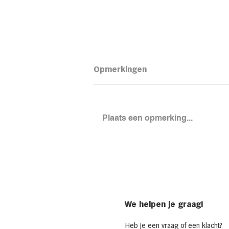
Opmerkingen
Plaats een opmerking...
Loaded aardapel met
kidneybonensalade
We helpen je graag!
Heb je een vraag of een klacht?