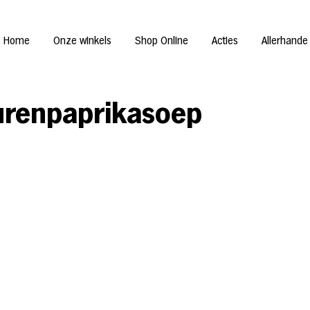
Home
Onze winkels
Shop Online
Acties
Allerhande
urenpaprikasoep