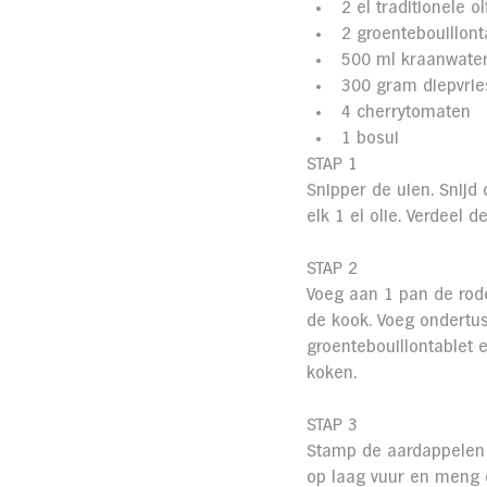
2 el traditionele olf
2 groentebouillont
500 ml kraanwate
300 gram diepvrie
4 cherrytomaten
1 bosui
STAP 1
Snipper de uien. Snijd 
elk 1 el olie. Verdeel 
STAP 2
Voeg aan 1 pan de rode
de kook. Voeg ondertus
groentebouillontablet 
koken.
STAP 3
Stamp de aardappelen 
op laag vuur en meng de