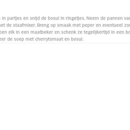
 in partjes en snijd de bosui in ringetjes. Neem de pannen va
et de staafmixer. Breng op smaak met peper en eventueel zo
en elk in een maatbeker en schenk ze tegelijkertijd in een b
eer de soep met cherrytomaat en bosui.