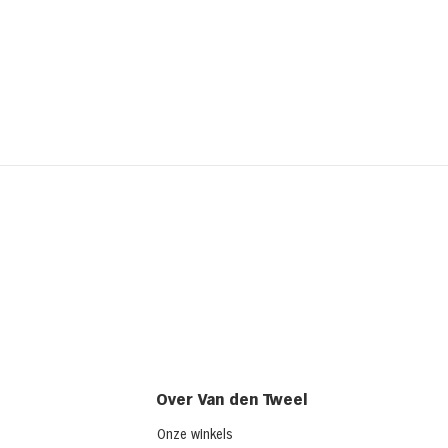
Kipsalon
Broo
ched
(chi
Over Van den Tweel
Onze winkels