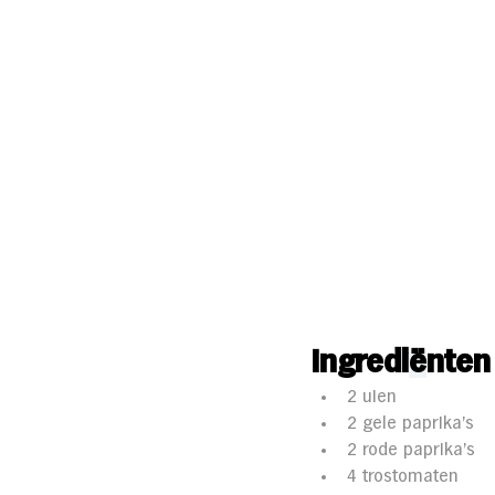
Ingredi
ë
nten
2 uien
2 gele paprika's
2 rode paprika's
4 trostomaten