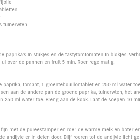
ijolie
abletten
r
s tuinerwten
de paprika's in stukjes en de tastytomtomaten in blokjes. Verh
de ui over de pannen en fruit 5 min. Roer regelmatig.
 paprika, tomaat, 1 groentebouillontablet en 250 ml water to
sen aan de andere pan de groene paprika, tuinerwten, het an
en 250 ml water toe. Breng aan de kook. Laat de soepen 10 min
fijn met de pureestamper en roer de warme melk en boter erd
 andijvie er in delen door. Blijf roeren tot de andijvie licht ge