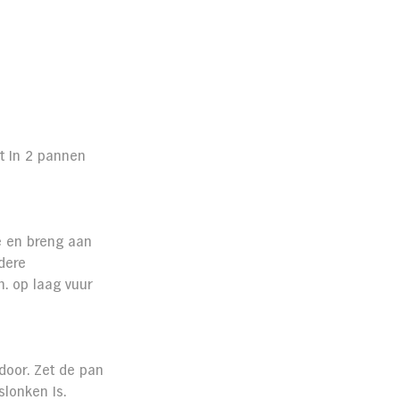
it in 2 pannen 
e en breng aan 
dere 
. op laag vuur 
oor. Zet de pan 
slonken is.