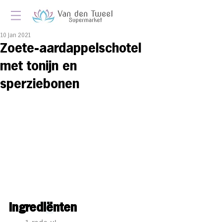
10 jan 2021
Zoete-aardappelschotel
met tonijn en
sperziebonen
Ingredi
ë
nten 