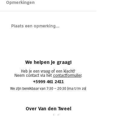
Kipsalon
Opmerkingen
Brood met gero
Plaats een opmerking...
en cheddar uit
(chicken melt)
We helpen je graag!
Heb je een vraag of een klacht?
Neem contact via het
contactformulier
.
+5999 461 2411
We zijn bere
ikbaar van 7:30
– 20:30 (ma t/m zo)
Over Van den Tweel
Onze winkels
Werken bij Van den Tweel