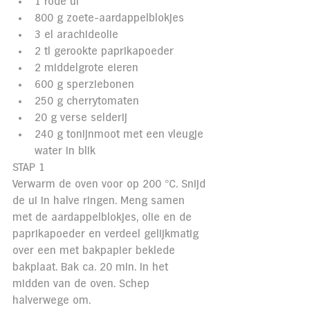
1 rode ui
800 g zoete-aardappelblokjes
3 el arachideolie
2 tl gerookte paprikapoeder
2 middelgrote eieren
600 g sperziebonen
250 g cherrytomaten
20 g verse selderij
240 g tonijnmoot met een vleugje 
water in blik
STAP 1
Verwarm de oven voor op 200 °C. Snijd 
de ui in halve ringen. Meng samen 
met de aardappelblokjes, olie en de 
paprikapoeder en verdeel gelijkmatig 
over een met bakpapier beklede 
bakplaat. Bak ca. 20 min. in het 
midden van de oven. Schep 
halverwege om.