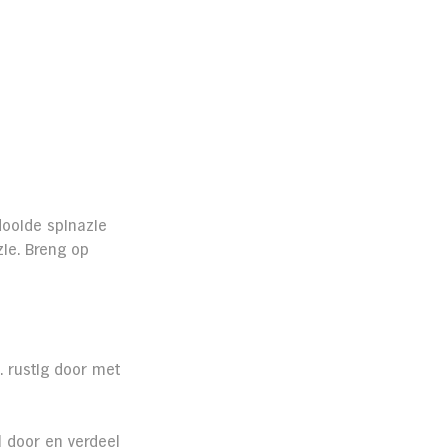
dooide spinazie 
ie. Breng op 
. rustig door met 
 door en verdeel 