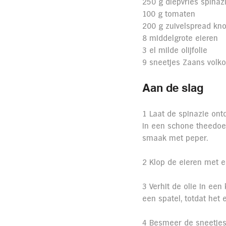
250 g diepvries spinaz
100 g tomaten
200 g zuivelspread kno
8 middelgrote eieren
3 el milde olijfolie
9 sneetjes Zaans volk
Aan de slag
1 Laat de spinazie ont
in een schone theedoek
smaak met peper.
2 Klop de eieren met e
3 Verhit de olie in ee
een spatel, totdat het e
4 Besmeer de sneetjes 