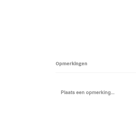
Opmerkingen
Plaats een opmerking...
Loaded aardapel met
kidneybonensalade