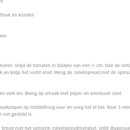
ie
flook en kruiden
oren
dooien. Snijd de tomaten in blokjes van een ½ cm. Doe de ont
 en knijp het vocht eruit. Meng de zuivelspread met de spinaz
en vork los. Breng op smaak met peper en eventueel zout.
n koekenpan op middelhoog vuur en voeg het ei toe. Roer 3 min
i net gestold is.
brood met het spinazie-zuivelspreadmengsel, snijd diagonaal