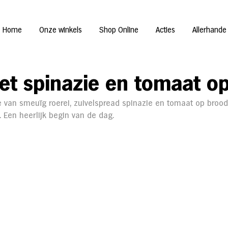
Home
Onze winkels
Shop Online
Acties
Allerhande
et spinazie en tomaat o
e van smeuïg roerei, zuivelspread spinazie en tomaat op bro
t. Een heerlijk begin van de dag.