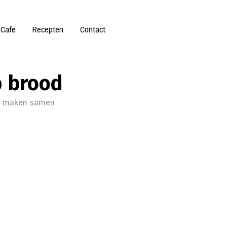
 Cafe
Recepten
Contact
p brood
od maken samen 