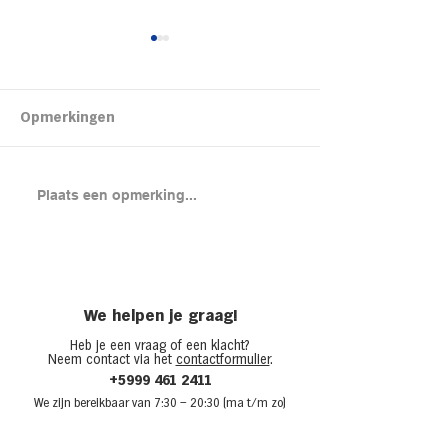
Kipsalon
Opmerkingen
Brood met gero
Plaats een opmerking...
en cheddar uit
(chicken melt)
We helpen je graag!
Heb je een vraag of een klacht?
Neem contact via het
contactformulier
.
+5999 461 2411
We zijn bere
ikbaar van 7:30
– 20:30 (ma t/m zo)