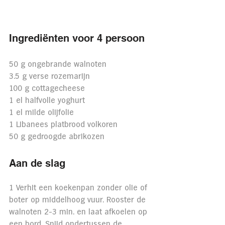
Ingrediënten voor 4 persoon
50 g ongebrande walnoten
3.5 g verse rozemarijn
100 g cottagecheese
1 el halfvolle yoghurt
1 el milde olijfolie
1 Libanees platbrood volkoren
50 g gedroogde abrikozen
Aan de slag
1 Verhit een koekenpan zonder olie of 
boter op middelhoog vuur. Rooster de 
walnoten 2-3 min. en laat afkoelen op 
een bord. Snijd ondertussen de 