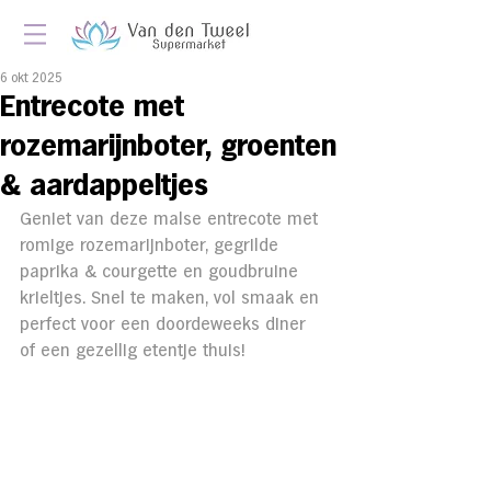
6 okt 2025
Entrecote met
rozemarijnboter, groenten
& aardappeltjes
Geniet van deze malse entrecote met 
romige rozemarijnboter, gegrilde 
paprika & courgette en goudbruine 
krieltjes. Snel te maken, vol smaak en 
perfect voor een doordeweeks diner 
of een gezellig etentje thuis!