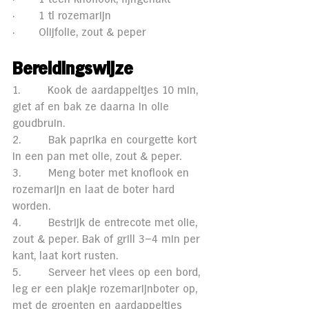
·       1 tl rozemarijn
·       Olijfolie, zout & peper
Bereidingswijze
1.        Kook de aardappeltjes 10 min, 
giet af en bak ze daarna in olie 
goudbruin.
2.        Bak paprika en courgette kort 
in een pan met olie, zout & peper.
3.        Meng boter met knoflook en 
rozemarijn en laat de boter hard 
worden.
4.        Bestrijk de entrecote met olie, 
zout & peper. Bak of grill 3–4 min per 
kant, laat kort rusten.
5.        Serveer het vlees op een bord, 
leg er een plakje rozemarijnboter op, 
met de groenten en aardappeltjes 