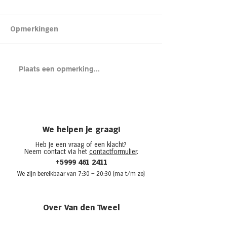
Kipsalon
Opmerkingen
Brood met gero
Plaats een opmerking...
en cheddar uit
(chicken melt)
We helpen je graag!
Heb je een vraag of een klacht?
Neem contact via het
contactformulier
.
+5999 461 2411
We zijn bere
ikbaar van 7:30
– 20:30 (ma t/m zo)
Over Van den Tweel
Onze winkels