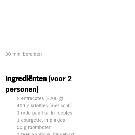
30 min. bereiden 
Ingrediënten
 (voor 2 
personen)
·       2 entrecotes (±200 g)
·       400 g krieltjes (met schil)
·       1 rode paprika, in reepjes
·       1 courgette, in plakjes
·       50 g roomboter
·       1 teen knoflook, fijngehakt