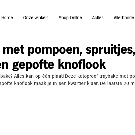
Home
Onze winkels
Shop Online
Acties
Allerhande
 met pompoen, spruitjes
en gepofte knoflook
ybake? Alles kan op één plaat! Deze ketoproof traybake met p
gepofte knoflook maak je in een kwartier klaar. De laatste 20 