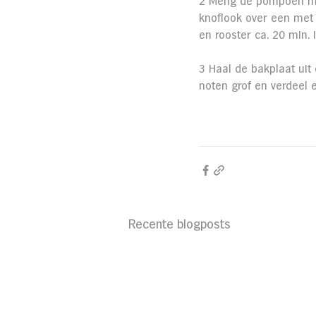
2 Meng de pompoen met
knoflook over een met 
en rooster ca. 20 min.
3 Haal de bakplaat uit
noten grof en verdeel e
Recente blogposts