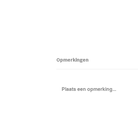
Opmerkingen
Plaats een opmerking...
Loaded aardapel met
kidneybonensalade