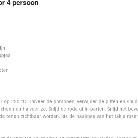
or 4 persoon
ijn
epjes
oten
 op 220 °C. Halveer de pompoen, verwijder de pitten en snijd 
choon en halveer ze. Snijd de rode ui in parten. Snijd het bov
 de tenen zichtbaar worden. Ris de naaldjes van het takje rozem