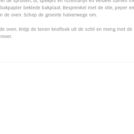
 de spruiten, ui, spekjes en rozemarijn en verdeel samen me
bakpapier beklede bakplaat. Besprenkel met de olie, peper en
 in de oven. Schep de groente halverwege om.
 de oven. Knijp de tenen knoflook uit de schil en meng met de
rover.