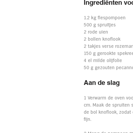
Ingrediënten vo
1.2 kg flespompoen
500 g spruitjes
2 rode uien
2 bollen knoflook
2 takjes verse rozemar
150 g gerookte spekre
4 el milde olijfolie
50 g gezouten pecann
Aan de slag
1 Verwarm de oven voor
cm. Maak de spruiten s
de bol knoflook, zodat
fijn.