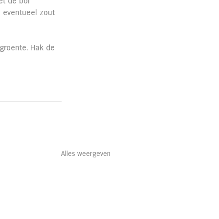
t de bol 
 eventueel zout 
 groente. Hak de 
Alles weergeven