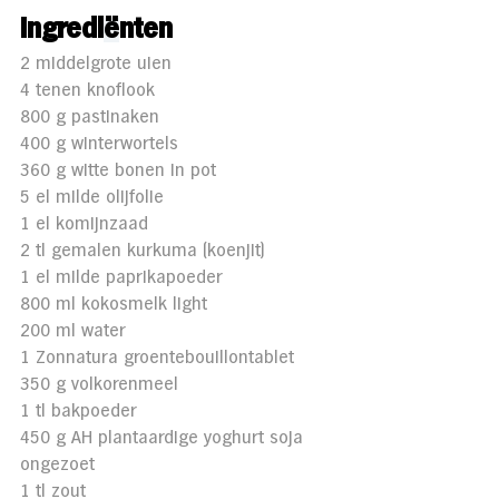
Ingredi
ë
nten 
2 middelgrote uien
4 tenen knoflook
800 g pastinaken
400 g winterwortels
360 g witte bonen in pot
5 el milde olijfolie
1 el komijnzaad
2 tl gemalen kurkuma (koenjit)
1 el milde paprikapoeder
800 ml kokosmelk light
200 ml water
1 Zonnatura groentebouillontablet
350 g volkorenmeel
1 tl bakpoeder
450 g AH plantaardige yoghurt soja 
ongezoet
1 tl zout