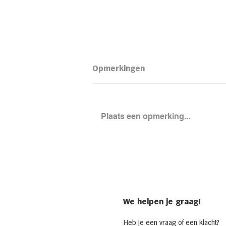
Opmerkingen
Plaats een opmerking...
Loaded aardapel met
kidneybonensalade
We helpen je graag!
Heb je een vraag of een klacht?