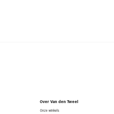
Kipsalon
Broo
ched
(chi
Over Van den Tweel
Onze winkels