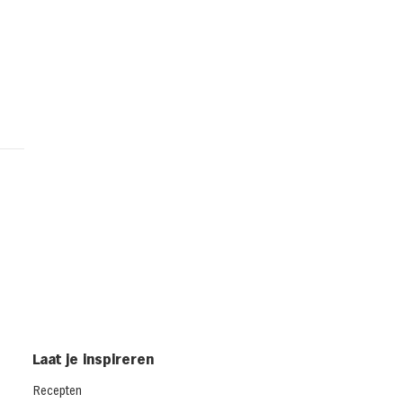
d met gerookte kip en
dar uit de oven
cken melt)
Laat je inspireren
Recepten