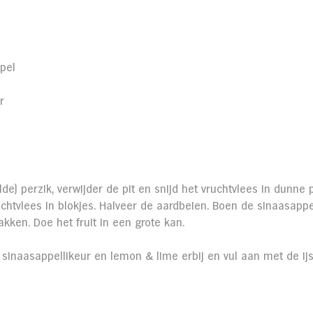
pel
n
r
de) perzik, verwijder de pit en snijd het vruchtvlees in dunne 
chtvlees in blokjes. Halveer de aardbeien. Boen de sinaasappe
akken. Doe het fruit in een grote kan.
 sinaasappellikeur en lemon & lime erbij en vul aan met de ijs