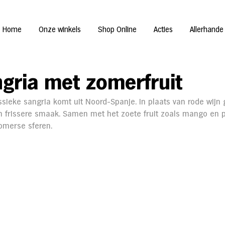
Home
Onze winkels
Shop Online
Acties
Allerhande
ngria met zomerfruit
sieke sangria komt uit Noord-Spanje. In plaats van rode wijn g
en frissere smaak. Samen met het zoete fruit zoals mango en p
zomerse sferen.