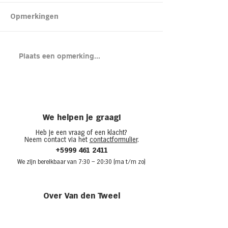
Kipsalon
Opmerkingen
Brood met gero
Plaats een opmerking...
en cheddar uit
(chicken melt)
We helpen je graag!
Heb je een vraag of een klacht?
Neem contact via het
contactformulier
.
+5999 461 2411
We zijn bere
ikbaar van 7:30
– 20:30 (ma t/m zo)
Over Van den Tweel
Onze winkels