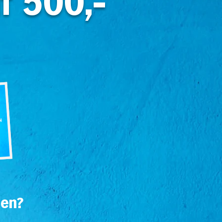
f 500,-
oen?