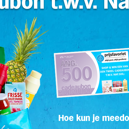
bon t.w.v. Na
Hoe kun je meed