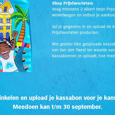
Shop Prijsfavorieten:
Voeg minstens 2 Albert Heijn Prijs
winkelwagen en voltooi je aankoo
V
ul je gegevens in en upload de 
Prijsfavorieten pro
ducten.
Win groots! Elke geüploade kass
van Van den Tweel ter waarde va
kassabonnen je uploadt, hoe mee
nkelen en upload je kassabon voor je kan
Meedoen kan t/m 30 september.