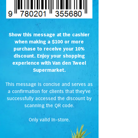
Show this message at the cashier
when making a $100 or more
purchase to receive your 10%
discount. Enjoy your shopping
experience with Van den Tweel
Supermarket.
This message is concise and serves as
a confirmation for clients that they've
successfully accessed the discount by
scanning the QR code.
Only valid in-store.