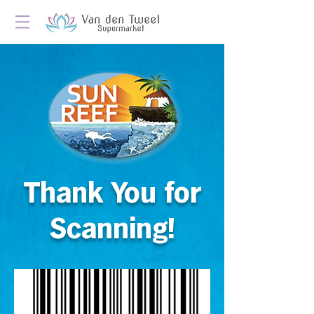
Thank You for
Scanning!