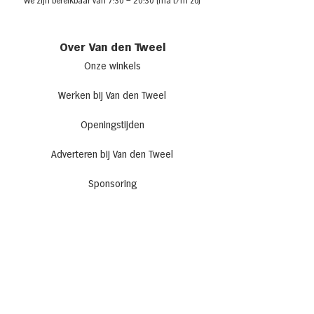
We zijn bere
ikbaar van 7:30
– 20:30 (ma t/m zo)
Over Van den Tweel
Onze winkels
Werken bij Van den Tweel
Openingstijden
Adverteren bij Van den Tweel
Sponsoring
Laat je inspireren
Recepten
Allerhande Café