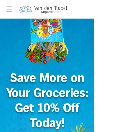
Save More on
Your Groceries:
Get 10% Off
Today!