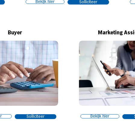
Bekijk hier
Solliciteer
Buyer
Marketing Assi
er
Bekijk hier
Solliciteer