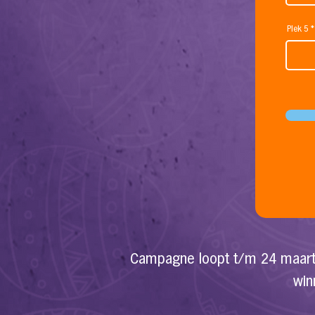
Plek 5
C
ampagne loopt t/m 24 maart
win