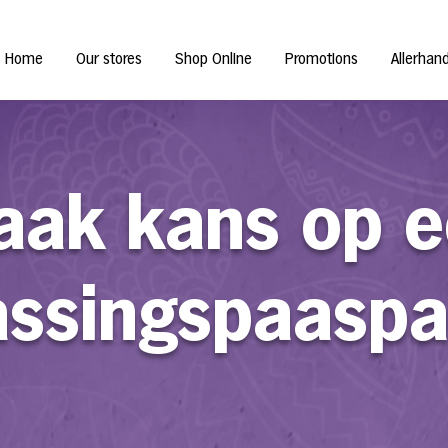
Home
Our stores
Shop Online
Promotions
Allerhan
ak kans op 
assingspaaspa