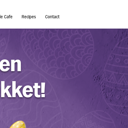
de Cafe
Recipes
Contact
een
kket!