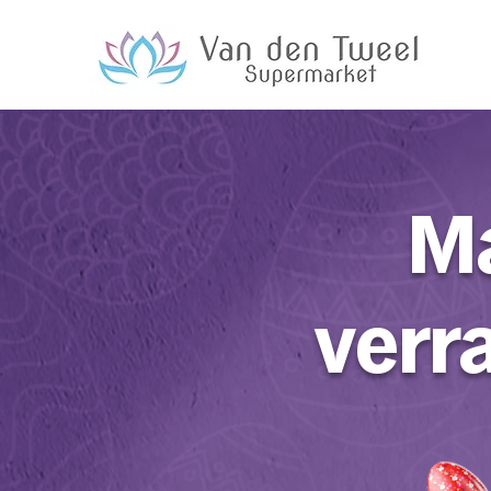
Ma
verr