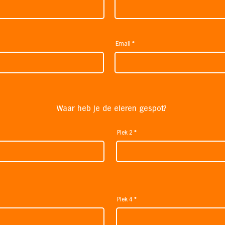
Email
Waar heb je de eieren gespot?
Plek 2
Plek 4