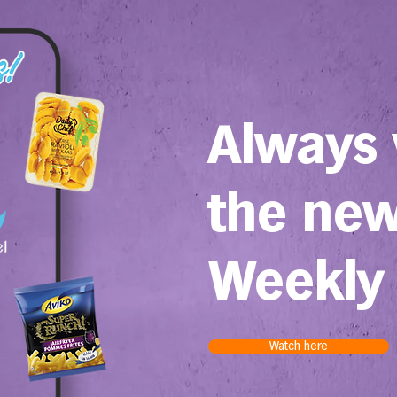
Always
the ne
Weekly
Watch here