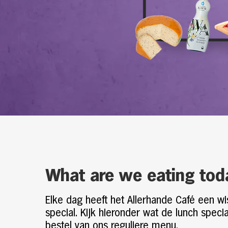
What are we eating tod
Elke dag heeft het Allerhande Café een w
special. Kijk hieronder wat de lunch speci
bestel van ons reguliere menu.