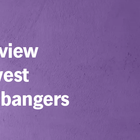
 view
west
 bangers