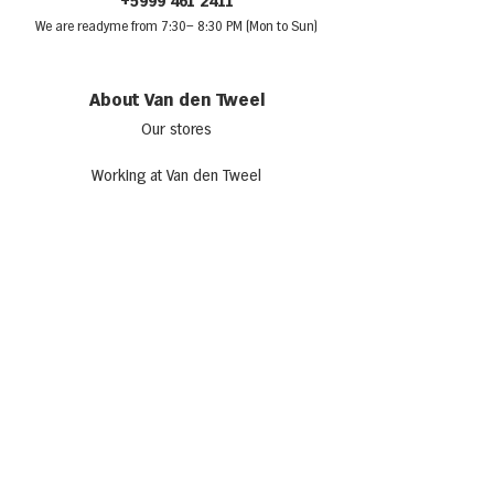
+5999 461 2411
We are ready
me from 7:30
– 8:30 PM (Mon to Sun)
About Van den Tweel
Our stores
Working at Van den Tweel
Opening hours
Advertising with Van den Tweel
Sponsorship
Get inspired
Recipes