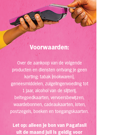
Voorwaarden:
Over de aankoop van de volgende
producten en diensten ontvang je geen
korting: tabak (rookwaren),
geneesmiddelen, zuigelingenvoeding tot
1 jaar, alcohol van de slijterij,
beltegoedkaarten, vervoersbewijzen,
waardebonnen, cadeaukaarten, loten,
postzegels, boeken en toegangskaarten.
Let op: alleen je bon van Pagafasil
uit de maand juli is geldig voor