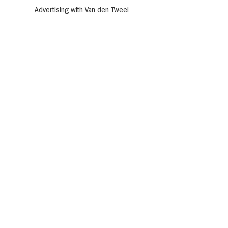
Advertising with Van den Tweel
Sponsorship
Get inspired
Recipes
All kinds of cafe
Actions
Newsletter